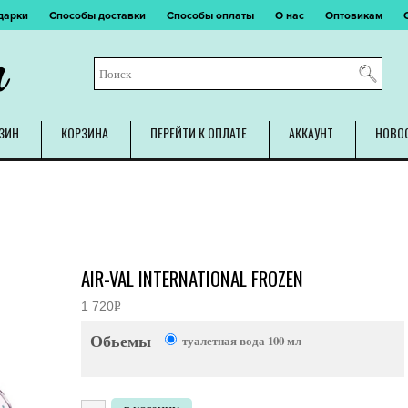
дарки
Способы доставки
Способы оплаты
О нас
Оптовикам
m
ЗИН
КОРЗИНА
ПЕРЕЙТИ К ОПЛАТЕ
АККАУНТ
НОВО
AIR-VAL INTERNATIONAL FROZEN
1 720
Р
УБ.
Обьемы
туалетная вода 100 мл
Количество товара Air-Val International Frozen