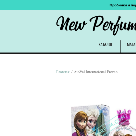
Пробники и по
New Perfu
КАТАЛОГ
МАГА
Главная
/ Air-Val International Frozen