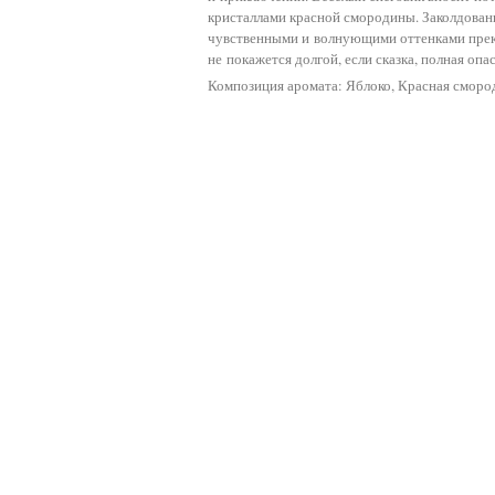
кристаллами красной смородины. Заколдован
чувственными и волнующими оттенками прекра
не покажется долгой, если сказка, полная оп
Композиция аромата: Яблоко, Красная смород