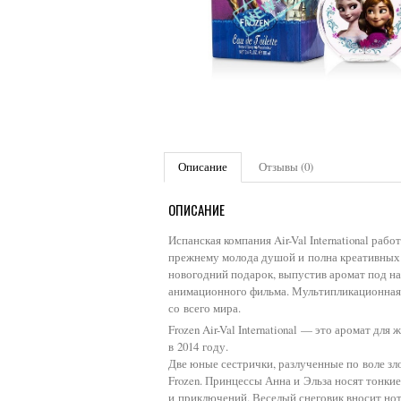
Описание
Отзывы (0)
ОПИСАНИЕ
Испанская компания Air-Val International ра
прежнему молода душой и полна креативных 
новогодний подарок, выпустив аромат под н
анимационного фильма. Мультипликационная э
со всего мира.
Frozen Air-Val International — это аромат д
в 2014 году.
Две юные сестрички, разлученные по воле зло
Frozen. Принцессы Анна и Эльза носят тонки
и приключений. Веселый снеговик вносит но