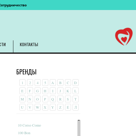
Сотрудничество
СТИ
КОНТАКТЫ
БРЕНДЫ
1
2
4
5
A
B
C
D
E
F
G
H
I
J
K
L
M
N
O
P
Q
R
S
T
U
V
W
X
Y
Z
É
Л
10 Corso Como
100 Bon