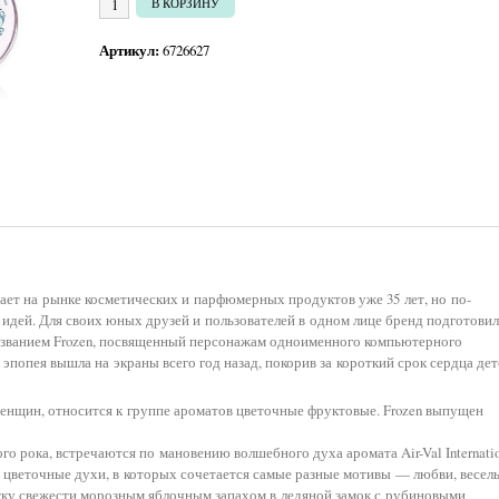
В КОРЗИНУ
Артикул:
6726627
ботает на рынке косметических и парфюмерных продуктов уже 35 лет, но по-
идей. Для своих юных друзей и пользователей в одном лице бренд подготовил
азванием Frozen, посвященный персонажам одноименного компьютерного
попея вышла на экраны всего год назад, покорив за короткий срок сердца дет
ля женщин, относится к группе ароматов цветочные фруктовые. Frozen выпущен
го рока, встречаются по мановению волшебного духа аромата Air-Val Internati
е цветочные духи, в которых сочетается самые разные мотивы — любви, весел
тку свежести морозным яблочным запахом в ледяной замок с рубиновыми